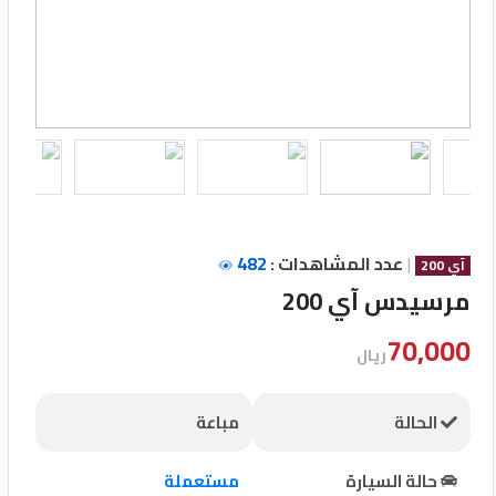
تسجيل
الدخول
English
مستثمري
السيارات
|
عدد المشاهدات :
482
آي 200
مرسيدس آي 200
المعارض
70,000
ريال
الماركات
الحالة
مباعة
مطلوب
حالة السيارة
مستعملة