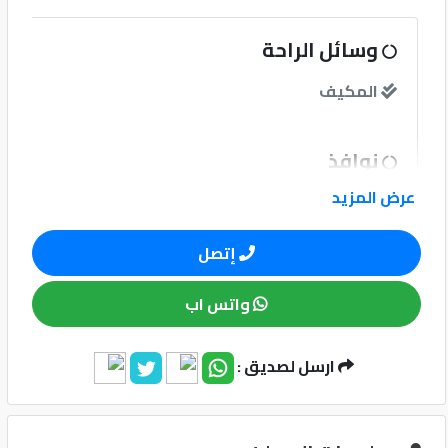
كيو
وسائل الراحة
ماركت
المكيف
الدليل
القطري
نوافذ
عرض المزيد
نوافذ كهربائية امامية
إتصل
نظام الصوت
واتس اب
وسائل الامان
ارسل لصديق :
Qatar
Cars
2020
نظام مانع للانغلاق-ABS
©