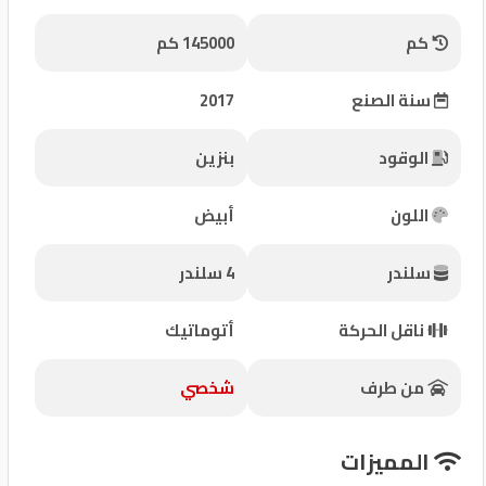
شركات
كم
145000 كم
مميزة
سنة الصنع
2017
إتصل
بنا
الوقود
بنزين
المنتدى
اللون
أبيض
كيو
سلندر
4 سلندر
مزاد
ناقل الحركة
أتوماتيك
كيو
نمبر
من طرف
شخصي
كيو
المميزات
كارز