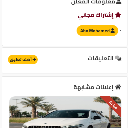
معلومات المعلن
آخرى
إشتراك مجاني
مثبت سرعة
قفل مركزى للابواب
-
Abo Mohamed
التعليقات
أضف تعليق
إعلانات مشابهة
مباعة