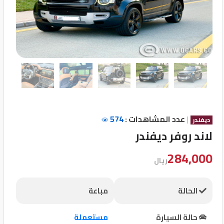
تسجيل
الدخول
English
مستثمري
السيارات
|
عدد المشاهدات :
574
ديفندر
لاند روفر ديفندر
المعارض
284,000
ريال
الماركات
الحالة
مباعة
مطلوب
حالة السيارة
مستعملة