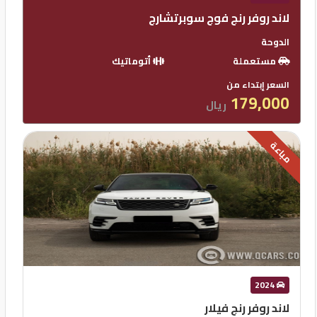
لاند روفر رنج فوج سوبرتشارج
الدوحة
مستعملة
أتوماتيك
السعر إبتداء من
179,000
ريال
مباعة
2024
لاند روفر رنج فيلار