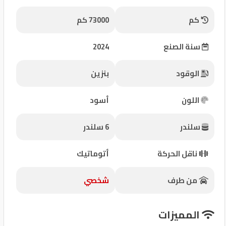
شركات
كم
73000 كم
مميزة
سنة الصنع
2024
إتصل
بنا
الوقود
بنزين
المنتدى
اللون
أسود
كيو
سلندر
6 سلندر
مزاد
ناقل الحركة
أتوماتيك
كيو
نمبر
من طرف
شخصي
كيو
المميزات
كارز