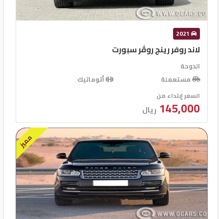
2021
لاند روفر رينج روڤر سبورت
الدوحة
مستعملة
أتوماتيك
السعر إبتداء من
145,000
ريال
مميز