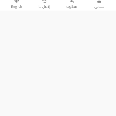
حسابي
مطلوب
إتصل بنا
English
1
أعجبني
تويوتا