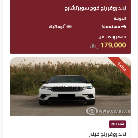
لاند روفر رنج فوج سوبرتشارج
الدوحة
مستعملة
أتوماتيك
السعر إبتداء من
179,000
ريال
مباعة
2024
لاند روفر رنج فيلار