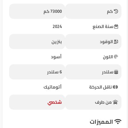
شركات
كم
73000 كم
مميزة
سنة الصنع
2024
إتصل
بنا
الوقود
بنزين
المنتدى
اللون
أسود
كيو
سلندر
6 سلندر
مزاد
ناقل الحركة
أتوماتيك
كيو
نمبر
من طرف
شخصي
كيو
المميزات
كارز