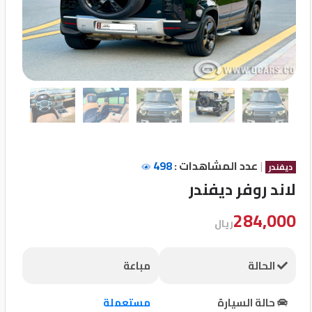
تسجيل
الدخول
English
مستثمري
السيارات
|
عدد المشاهدات :
498
ديفندر
لاند روفر ديفندر
المعارض
284,000
ريال
الماركات
الحالة
مباعة
مطلوب
حالة السيارة
مستعملة