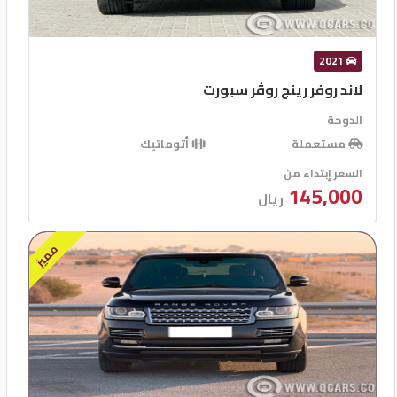
2021
لاند روفر رينج روڤر سبورت
الدوحة
مستعملة
أتوماتيك
السعر إبتداء من
145,000
ريال
مميز