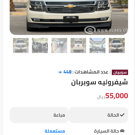
تسجيل
الدخول
English
مستثمري
السيارات
|
عدد المشاهدات :
448
سوبربان
شيفروليه سوبربان
المعارض
55,000
ريال
الماركات
الحالة
مباعة
مطلوب
حالة السيارة
مستعملة