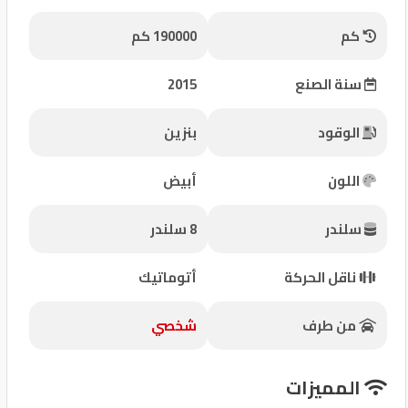
شركات
كم
190000 كم
مميزة
سنة الصنع
2015
إتصل
بنا
الوقود
بنزين
المنتدى
اللون
أبيض
كيو
سلندر
8 سلندر
مزاد
ناقل الحركة
أتوماتيك
كيو
نمبر
من طرف
شخصي
كيو
المميزات
كارز