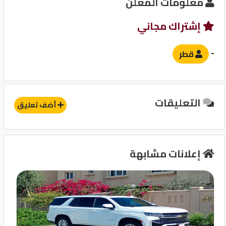
معلومات المعلن
نظام مانع للانغلاق-ABS
إشتراك مجاني
وسادة هوائية للركاب
حساسات
-
قطر
آخرى
التعليقات
إنذار
أضف تعليق
مثبت سرعة
قفل مركزى للابواب
إعلانات مشابهة