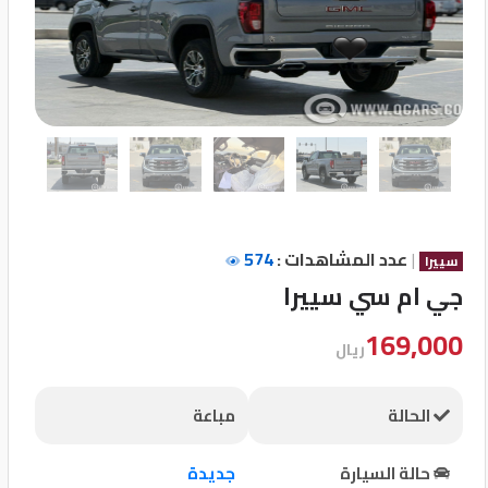
تسجيل
الدخول
English
مستثمري
السيارات
|
عدد المشاهدات :
574
سييرا
جي ام سي سييرا
المعارض
169,000
ريال
الماركات
الحالة
مباعة
مطلوب
حالة السيارة
جديدة