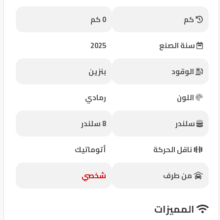
شركات
كم
0 كم
مميزة
سنة الصنع
2025
إتصل
بنا
الوقود
بنزين
المنتدى
اللون
رمادي
كيو
سلندر
8 سلندر
مزاد
ناقل الحركة
أتوماتيك
كيو
نمبر
من طرف
شخصي
كيو
المميزات
كارز