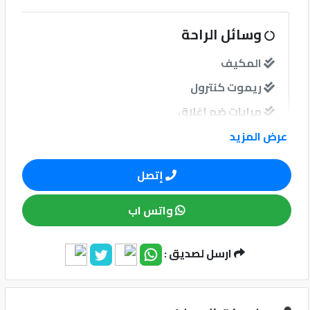
كيو
وسائل الراحة
ماركت
المكيف
ريموت كنترول
الدليل
القطري
مرايات ضم إغلاق
عرض المزيد
نوافذ
إتصل
نوافذ كهربائية امامية
واتس اب
نوافذ كهربائية خلفية
ارسل لصديق :
Qatar
نظام الصوت
Cars
2020
مدخل USB
©