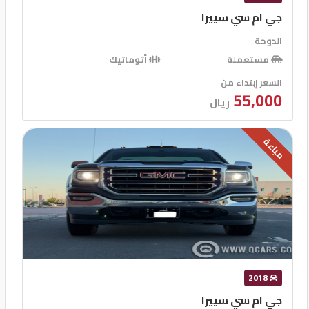
جي ام سي سييرا
الدوحة
مستعملة
أتوماتيك
السعر إبتداء من
55,000
ريال
مباعة
2018
جي ام سي سييرا