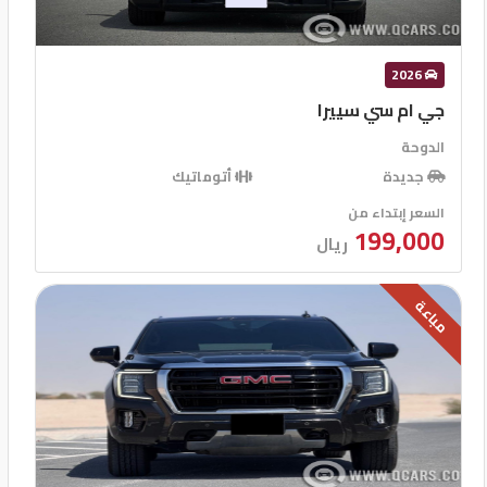
2026
جي ام سي سييرا
الدوحة
جديدة
أتوماتيك
السعر إبتداء من
199,000
ريال
مباعة