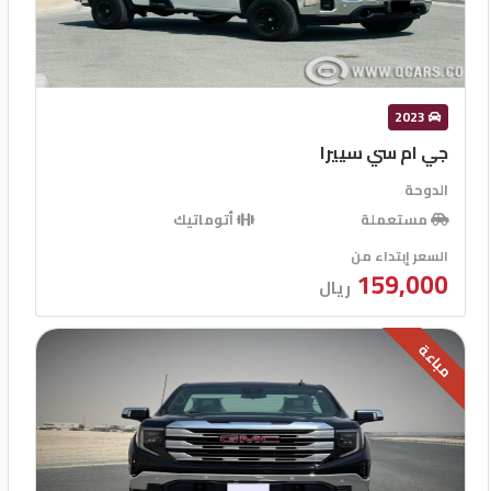
2023
جي ام سي سييرا
الدوحة
مستعملة
أتوماتيك
السعر إبتداء من
159,000
ريال
مباعة