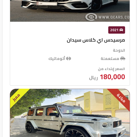
مثبت سرعة
قفل مركزى للابواب
2021
مرسيدس اي كلاس سيدان
الدوحة
مستعملة
أتوماتيك
السعر إبتداء من
180,000
ريال
مميز
مباعة