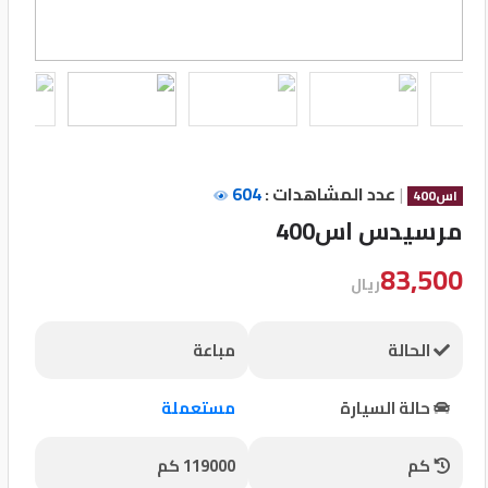
تسجيل
الدخول
English
|
عدد المشاهدات :
604
مستثمري
اس400
السيارات
مرسيدس اس400
83,500
ريال
المعارض
الحالة
مباعة
الماركات
حالة السيارة
مستعملة
مطلوب
كم
119000 كم