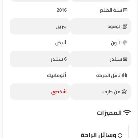
شركات
سنة الصنع
2016
مميزة
الوقود
بنزين
إتصل
بنا
اللون
أبيض
المنتدى
سلندر
6 سلندر
كيو
ناقل الحركة
أتوماتيك
مزاد
من طرف
شخصي
كيو
نمبر
المميزات
كيو
وسائل الراحة
كارز