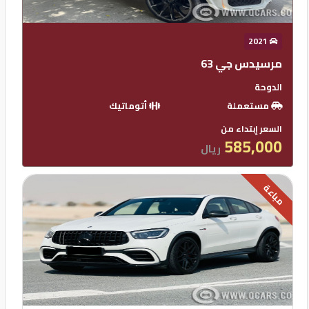
2021
مرسيدس جي 63
الدوحة
مستعملة
أتوماتيك
السعر إبتداء من
585,000
ريال
مباعة