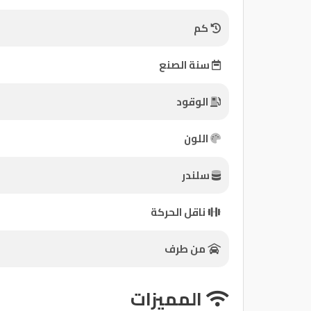
كم
كيو
ماركت
سنة الصنع
الدليل
الوقود
القطري
اللون
سلندر
Qatar
ناقل الحركة
Cars
2020
©
من طرف
المميزات