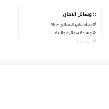
وسائل الامان
نظام مانع للانغلاق-ABS
وسادة هوائية جانبية
حساسات
آخرى
GPS
مثبت سرعة
قفل مركزى للابواب