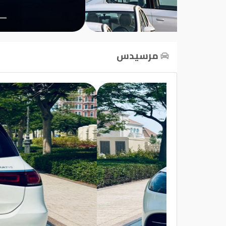
تسجيل
الدخول
مرسيدس
English
مستثمري
السيارات
المعارض
الماركات
مطلوب