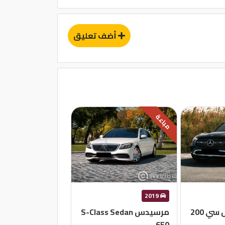
أضف تعليق
مباعة
2019
ي 200
مرسيدس S-Class Sedan
650