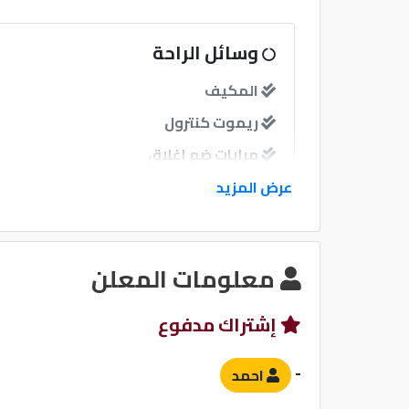
وسائل الراحة
المكيف
ريموت كنترول
مرايات ضم إغلاق
عرض المزيد
نوافذ
نوافذ كهربائية امامية
معلومات المعلن
نوافذ كهربائية خلفية
إشتراك مدفوع
نظام الصوت
-
احمد
مبدل أقراص