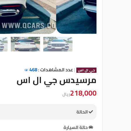
شركات
مميزة
إتصل
بنا
المنتدى
|
عدد المشاهدات :
468
جي ال اس
كيو
مرسيدس جي ال اس
مزاد
218,000
ريال
كيو
نمبر
الحالة
كيو
حالة السيارة
كارز