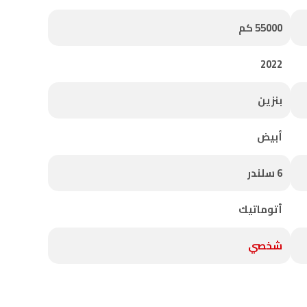
55000 كم
2022
بنزين
أبيض
6 سلندر
أتوماتيك
شخصي