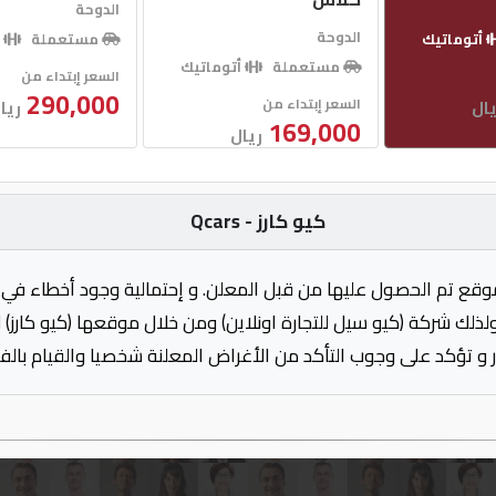
الدوحة
الدوحة
أتوماتيك
مستعملة
أ
مستعملة
أتوماتيك
السعر إبتداء من
290,000
السعر إبتداء من
يال
ريا
169,000
ريال
كيو كارز - Qcars
وقع تم الحصول عليها من قبل المعلن. و إحتمالية وجود أخطاء في 
ولذلك شركة (كيو سيل للتجارة اونلاين) ومن خلال موقعها (كيو كارز)
 و تؤكد على وجوب التأكد من الأغراض المعلنة شخصيا والقيام بال