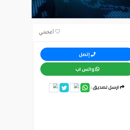
أعجبني
إتصل
واتس اب
ارسل لصديق :