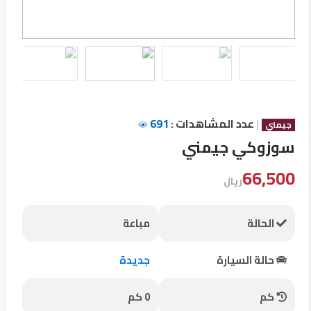
تسجيل
الدخول
English
|
عدد المشاهدات :
691
مستثمري
جيمني
السيارات
سوزوكي جيمني
66,500
ريال
المعارض
الحالة
مباعة
الماركات
حالة السيارة
جديدة
مطلوب
كم
0 كم