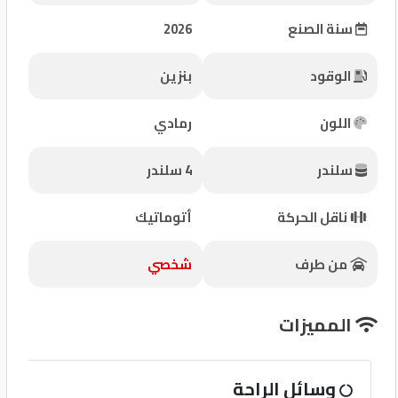
شركات
سنة الصنع
2026
مميزة
الوقود
بنزين
إتصل
بنا
اللون
رمادي
المنتدى
سلندر
4 سلندر
كيو
ناقل الحركة
أتوماتيك
مزاد
من طرف
شخصي
كيو
نمبر
المميزات
كيو
وسائل الراحة
كارز