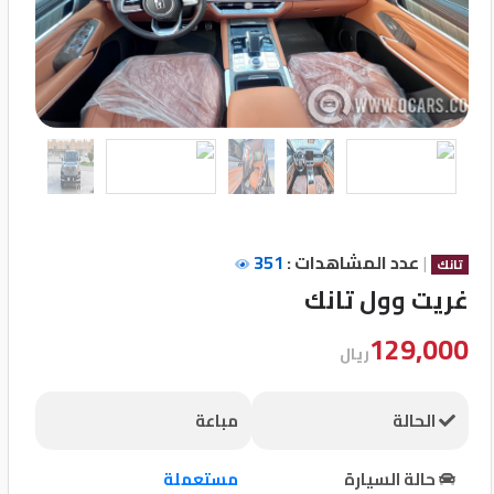
تسجيل
الدخول
English
مستثمري
السيارات
|
عدد المشاهدات :
351
تانك
غريت وول تانك
المعارض
129,000
ريال
الماركات
الحالة
مباعة
مطلوب
حالة السيارة
مستعملة