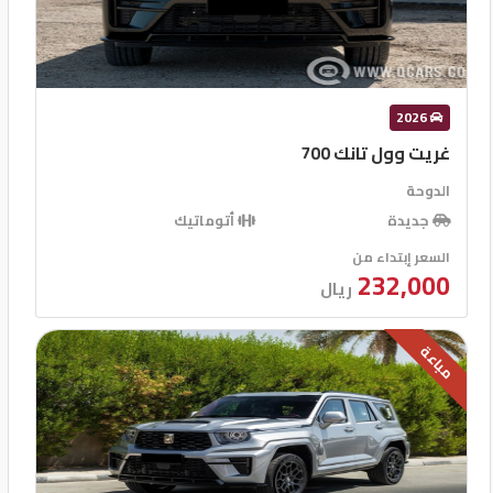
2026
غريت وول تانك 700
الدوحة
جديدة
أتوماتيك
السعر إبتداء من
232,000
ريال
مباعة