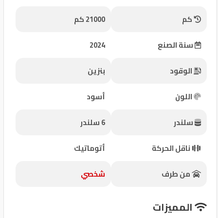
شركات
كم
21000 كم
مميزة
سنة الصنع
2024
إتصل
بنا
الوقود
بنزين
المنتدى
اللون
أسود
كيو
سلندر
6 سلندر
مزاد
ناقل الحركة
أتوماتيك
كيو
نمبر
من طرف
شخصي
كيو
المميزات
كارز