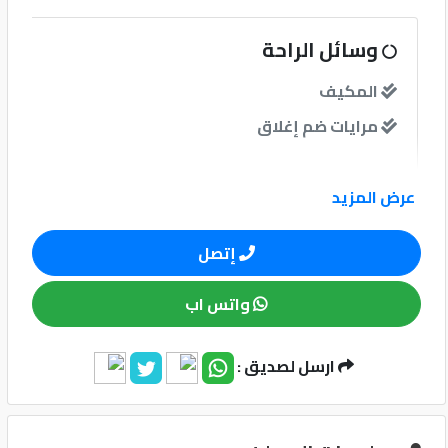
كيو
وسائل الراحة
ماركت
المكيف
مرايات ضم إغلاق
الدليل
القطري
نوافذ
عرض المزيد
نوافذ كهربائية امامية
إتصل
نظام الصوت
واتس اب
ارسل لصديق :
Qatar
Cars
وسائل الامان
2020
©
نظام مانع للانغلاق-ABS