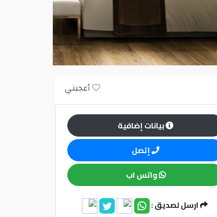
أعجبني
بيانات إضافية
إتصل
واتس اب
ارسل لصديق :