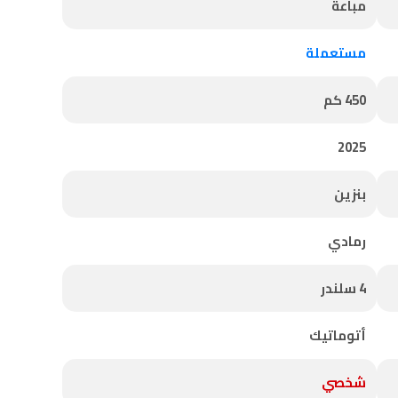
مباعة
مستعملة
450 كم
2025
بنزين
رمادي
4 سلندر
أتوماتيك
شخصي