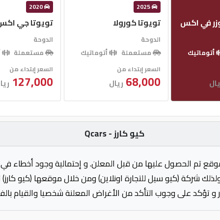
2020
2025
وزر في اكس
تويوتا كورولا
تويوتا جي اكس 
الدوحة
الدوحة
أتوماتيك
مستعملة
أتوماتيك
مستعملة
أ
السعر إبتداء من
السعر إبتداء من
127,000
68,000
ال
ريال
ريا
كيو كارز - Qcars
وقع تم الحصول عليها من قبل المعلن. و إحتمالية وجود أخطاء في 
ولذلك شركة (كيو سيل للتجارة اونلاين) ومن خلال موقعها (كيو كارز)
 و تؤكد على وجوب التأكد من الأغراض المعلنة شخصيا والقيام بال