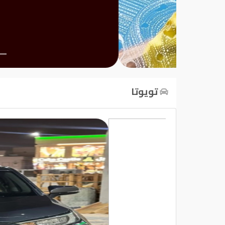
تسجيل
الدخول
English
تويوتا
مستثمري
السيارات
المعارض
الماركات
مطلوب