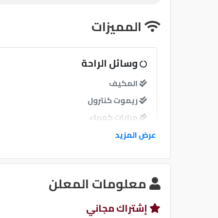
المميزات
وسائل الراحة
المكيف
ريموت كنترول
مرايات كهرباء
مرايات ضم إغلاق
عرض المزيد
نوافذ
معلومات المعلن
نوافذ كهربائية امامية
نوافذ كهربائية خلفية
إشتراك مجاني