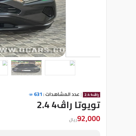
شركات
مميزة
إتصل
بنا
المنتدى
كيو
مزاد
|
عدد المشاهدات :
631
راڤ4 2.4
كيو
تويوتا راڤ4 2.4
نمبر
92,000
ريال
كيو
كارز