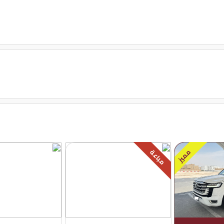
قفل مركزى للابواب
مميز
مباعة