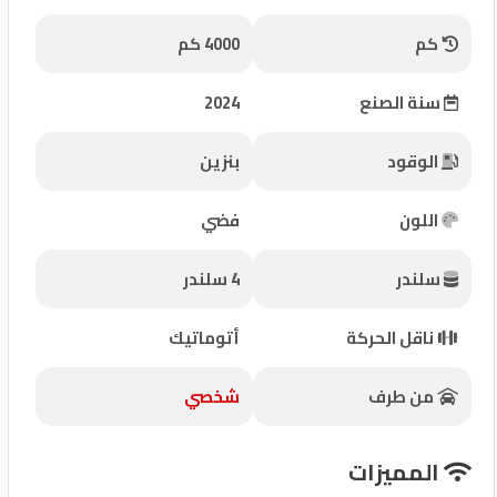
شركات
كم
4000 كم
مميزة
سنة الصنع
2024
إتصل
بنا
الوقود
بنزين
المنتدى
اللون
فضي
كيو
سلندر
4 سلندر
مزاد
ناقل الحركة
أتوماتيك
كيو
نمبر
من طرف
شخصي
كيو
المميزات
كارز