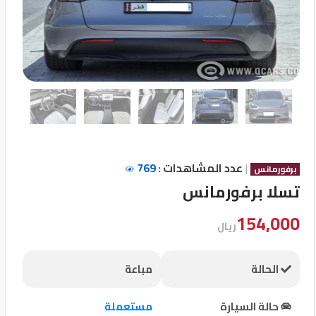
تسجيل
الدخول
English
مستثمري
السيارات
|
عدد المشاهدات :
769
برفورمانس
تسلا برفورمانس
المعارض
154,000
ريال
الماركات
الحالة
مباعة
مطلوب
حالة السيارة
مستعملة