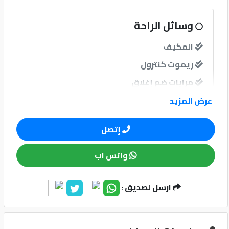
كيو
وسائل الراحة
ماركت
المكيف
ريموت كنترول
الدليل
القطري
مرايات ضم إغلاق
عرض المزيد
نوافذ
إتصل
نوافذ كهربائية امامية
واتس اب
نوافذ كهربائية خلفية
ارسل لصديق :
Qatar
نظام الصوت
Cars
2020
مبدل أقراص
©