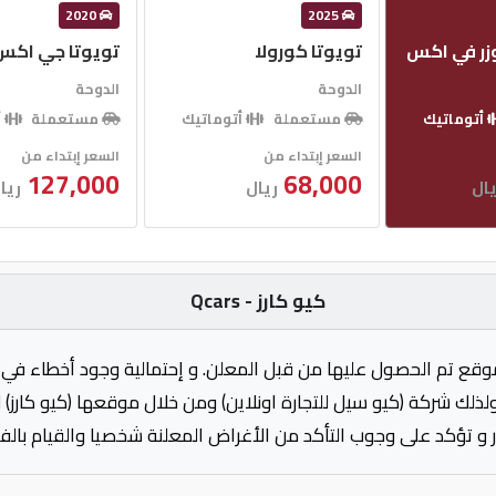
2020
2025
وزر في اكس
تويوتا كورولا
تويوتا جي اكس 
الدوحة
الدوحة
أتوماتيك
مستعملة
أتوماتيك
مستعملة
أ
السعر إبتداء من
السعر إبتداء من
127,000
68,000
ال
ريال
ريا
كيو كارز - Qcars
وقع تم الحصول عليها من قبل المعلن. و إحتمالية وجود أخطاء في 
ولذلك شركة (كيو سيل للتجارة اونلاين) ومن خلال موقعها (كيو كارز)
 و تؤكد على وجوب التأكد من الأغراض المعلنة شخصيا والقيام بال