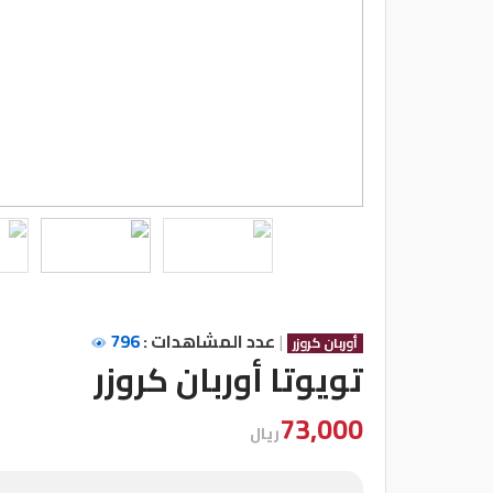
شركات
مميزة
إتصل
بنا
المنتدى
كيو
مزاد
|
عدد المشاهدات :
796
أوربان كروزر
كيو
تويوتا أوربان كروزر
نمبر
73,000
ريال
كيو
كارز