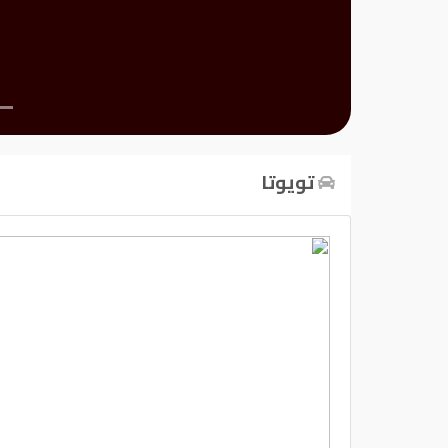
تسجيل
الدخول
English
تويوتا
مستثمري
السيارات
المعارض
الماركات
مطلوب