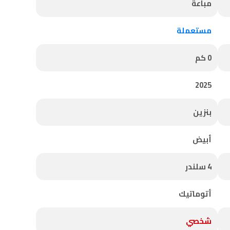
مباعة
مستعملة
0 كم
2025
بنزين
أبيض
4 سلندر
أتوماتيك
شخصي