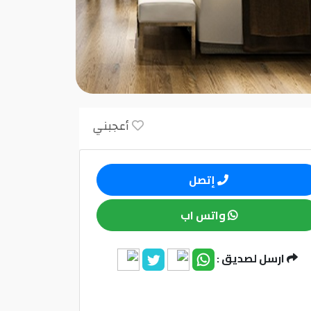
أعجبني
إتصل
واتس اب
ارسل لصديق :