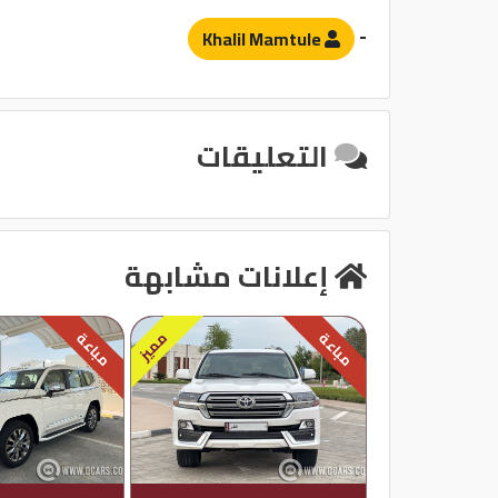
-
Khalil Mamtule
التعليقات
إعلانات مشابهة
مميز
مباعة
مباعة