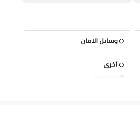
وسائل الامان
آخرى
مثبت سرعة
قفل مركزى للابواب