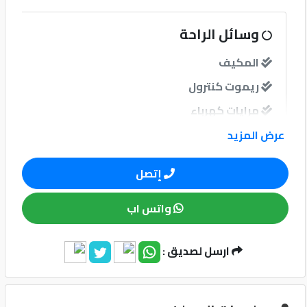
كيو
وسائل الراحة
ماركت
المكيف
ريموت كنترول
الدليل
القطري
مرايات كهرباء
مرايات ضم إغلاق
عرض المزيد
إتصل
نوافذ
واتس اب
نوافذ كهربائية امامية
ارسل لصديق :
Qatar
نظام الصوت
Cars
2020
©