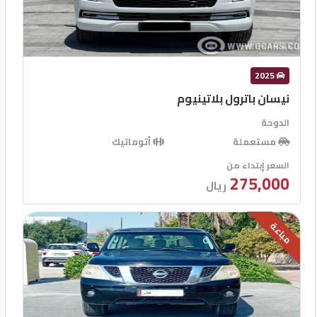
2025
نيسان باترول بلاتينيوم
الدوحة
مستعملة
أتوماتيك
السعر إبتداء من
275,000
ريال
مباعة