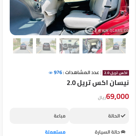
تسجيل
الدخول
English
مستثمري
السيارات
|
عدد المشاهدات :
976
اكس تريل 2.0
نيسان اكس تريل 2.0
المعارض
69,000
ريال
الماركات
الحالة
مباعة
مطلوب
حالة السيارة
مستعملة