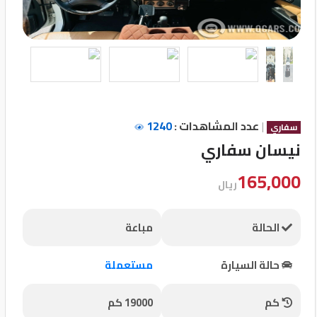
تسجيل
الدخول
English
|
عدد المشاهدات :
1240
مستثمري
سفاري
السيارات
نيسان سفاري
165,000
ريال
المعارض
الحالة
مباعة
الماركات
حالة السيارة
مستعملة
مطلوب
كم
19000 كم