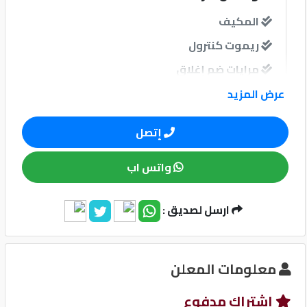
المكيف
كيو
ريموت كنترول
ماركت
مرايات ضم إغلاق
الدليل
عرض المزيد
القطري
نوافذ
إتصل
نوافذ كهربائية امامية
واتس اب
نوافذ كهربائية خلفية
Qatar
ارسل لصديق :
نظام الصوت
Cars
2020
©
مبدل أقراص
معلومات المعلن
مدخل USB
إشتراك مدفوع