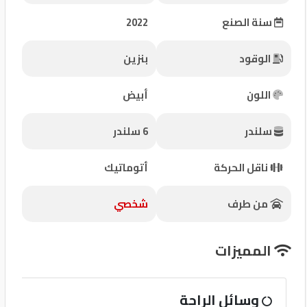
شركات
سنة الصنع
2022
مميزة
الوقود
بنزين
إتصل
بنا
اللون
أبيض
المنتدى
سلندر
6 سلندر
كيو
ناقل الحركة
أتوماتيك
مزاد
من طرف
شخصي
كيو
نمبر
المميزات
كيو
وسائل الراحة
كارز