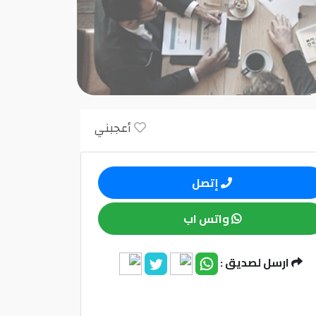
أعجبني
إتصل
واتس اب
ارسل لصديق :