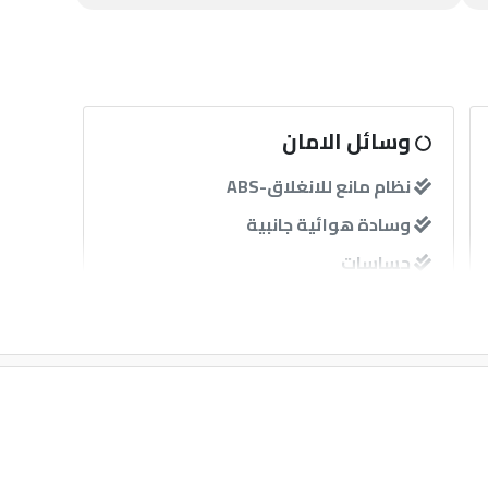
وسائل الامان
نظام مانع للانغلاق-ABS
وسادة هوائية جانبية
حساسات
آخرى
إنذار
مثبت سرعة
قفل مركزى للابواب