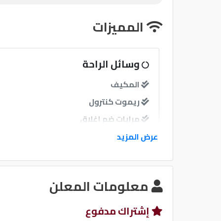
المميزات
وسائل الراحة
المكيف
ريموت كنترول
مرايات ضم إغلاق
فرش جلد
عرض المزيد
نوافذ
معلومات المعلن
نوافذ كهربائية امامية
نوافذ كهربائية خلفية
إشتراك مدفوع