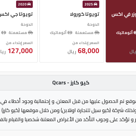
2020
2025
وزر في اكس
تويوتا كورولا
تويوتا جي اكس 
الدوحة
الدوحة
أتوماتيك
مستعملة
أتوماتيك
مستعملة
أ
السعر إبتداء من
السعر إبتداء من
127,000
68,000
ال
ريال
ريا
كيو كارز - Qcars
وقع تم الحصول عليها من قبل المعلن. و إحتمالية وجود أخطاء في 
ولذلك شركة (كيو سيل للتجارة اونلاين) ومن خلال موقعها (كيو كارز)
 و تؤكد على وجوب التأكد من الأغراض المعلنة شخصيا والقيام بال