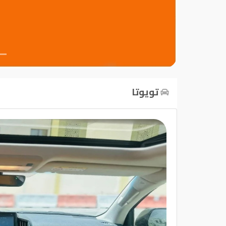
تسجيل
الدخول
English
تويوتا
مستثمري
السيارات
المعارض
الماركات
مطلوب