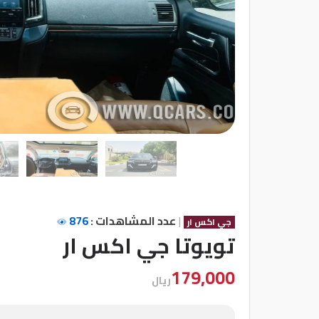
شركات
مميزة
إتصل
بنا
المنتدى
كيو
مزاد
|
عدد المشاهدات :
876
جي اكس ار
كيو
تويوتا جي اكس ار
نمبر
179,000
ريال
كيو
كارز