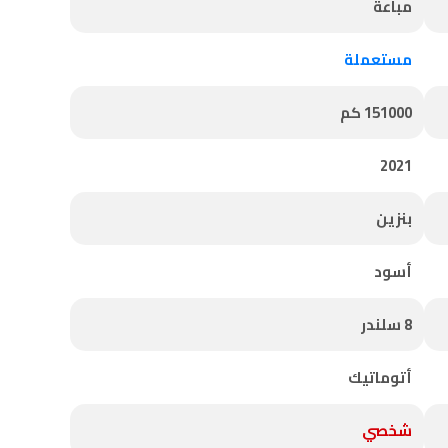
مباعة
مستعملة
151000 كم
2021
بنزين
أسود
8 سلندر
أتوماتيك
شخصي