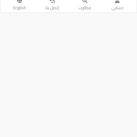
حسابي
مطلوب
إتصل بنا
English
أعجبني
مرسيدس