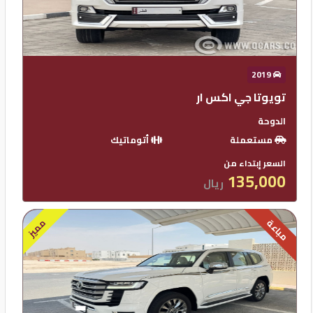
2019
تويوتا جي اكس ار
الدوحة
مستعملة
أتوماتيك
السعر إبتداء من
135,000
ريال
مميز
مباعة