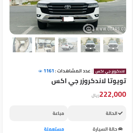
تسجيل
الدخول
English
مستثمري
السيارات
|
عدد المشاهدات :
1161
لاندكروزر جي اكس
تويوتا لاندكروزر جي اكس
المعارض
222,000
ريال
الماركات
الحالة
مباعة
مطلوب
حالة السيارة
مستعملة