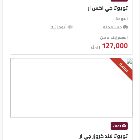
تويوتا جي اكس ار
الدوحة
مستعملة
أتوماتيك
السعر إبتداء من
127,000
ريال
مباعة
2023
تويوتا لاند كروزر جي ار