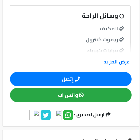
كيو
وسائل الراحة
ماركت
المكيف
ريموت كنترول
الدليل
القطري
مرايات كهرباء
مرايات ضم إغلاق
عرض المزيد
إتصل
نوافذ
واتس اب
نوافذ كهربائية امامية
ارسل لصديق :
Qatar
نظام الصوت
Cars
2020
مبدل أقراص
©