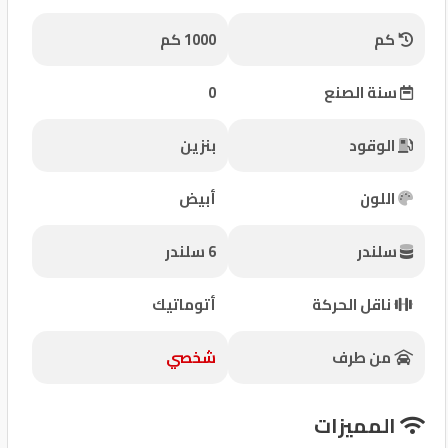
شركات
كم
1000 كم
مميزة
سنة الصنع
0
إتصل
بنا
الوقود
بنزين
المنتدى
اللون
أبيض
كيو
سلندر
6 سلندر
مزاد
ناقل الحركة
أتوماتيك
كيو
نمبر
من طرف
شخصي
كيو
المميزات
كارز