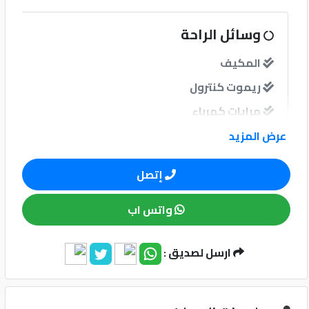
كيو
وسائل الراحة
ماركت
المكيف
ريموت كنترول
الدليل
القطري
مرايات كهرباء
فرش جلد
عرض المزيد
إتصل
نوافذ
واتس اب
نوافذ كهربائية امامية
نوافذ كهربائية خلفية
ارسل لصديق :
Qatar
Cars
2020
نظام الصوت
©