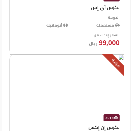
لكزس آي إس
الدوحة
مستعملة
أتوماتيك
السعر إبتداء من
99,000
ريال
مباعة
2018
لكزس إن إكس