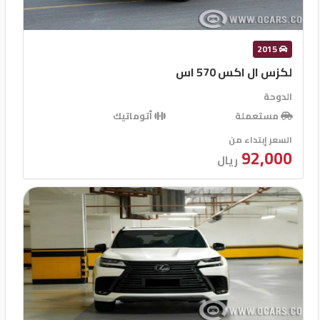
2015
لكزس ال اكس 570 اس
الدوحة
مستعملة
أتوماتيك
السعر إبتداء من
92,000
ريال