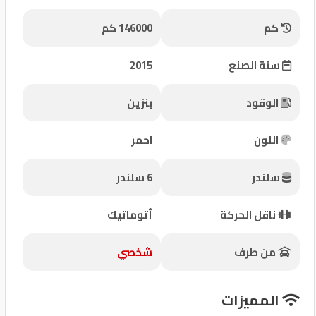
شركات
كم
146000 كم
مميزة
سنة الصنع
2015
إتصل
بنا
الوقود
بنزين
المنتدى
اللون
احمر
كيو
سلندر
6 سلندر
مزاد
ناقل الحركة
أتوماتيك
كيو
نمبر
من طرف
شخصي
كيو
المميزات
كارز