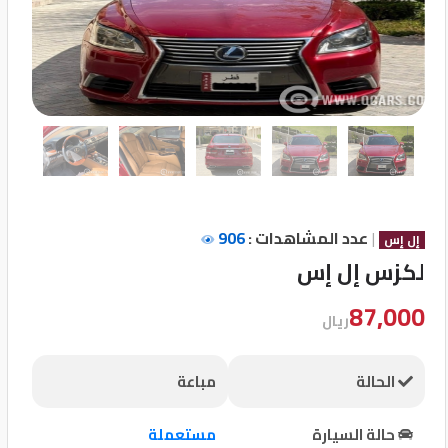
تسجيل
الدخول
English
مستثمري
السيارات
|
عدد المشاهدات :
906
إل إس
لكزس إل إس
المعارض
87,000
ريال
الماركات
الحالة
مباعة
مطلوب
حالة السيارة
مستعملة