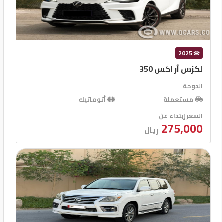
قفل مركزى للابواب
2025
لكزس آر اكس 350
الدوحة
مستعملة
أتوماتيك
السعر إبتداء من
275,000
ريال