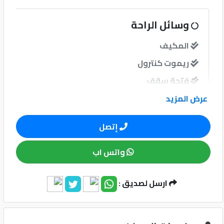
كيو
وسائل الراحة
ماركت
المكيف
ريموت كنترول
الدليل
القطري
فتحة سقف
مرايات كهرباء
عرض المزيد
مرايات ضم إغلاق
إتصل
فرش جلد
باور
واتس اب
ارسل لصديق :
نوافذ
Qatar
Cars
2020
نوافذ كهربائية امامية
©
نوافذ كهربائية خلفية