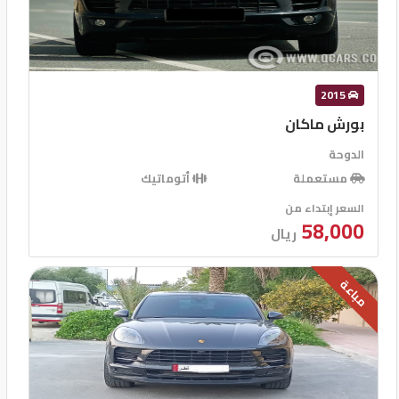
نظام توزيع قوة الفرامل EBD
حسسات اماميه
حسسات خلفيه
2015
بورش ماكان
آخرى
الدوحة
مستعملة
أتوماتيك
جنوط
السعر إبتداء من
مقاعد كهربائية
58,000
ريال
إنذار
كشافات ضباب
مباعة
كاميرا خلفية
GPS
مثبت سرعة