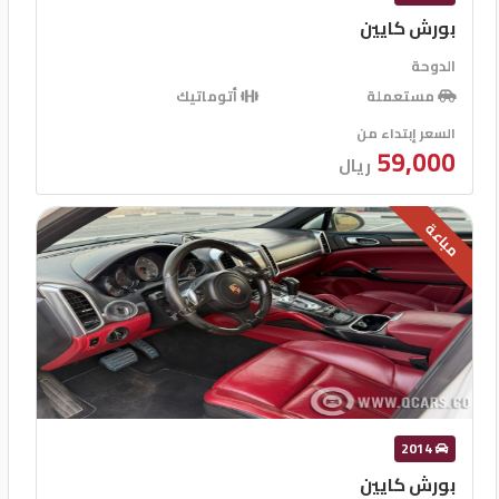
بورش كايين
الدوحة
مستعملة
أتوماتيك
السعر إبتداء من
59,000
ريال
مباعة
2014
بورش كايين