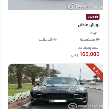
قفل مركزى للابواب
2021
بورش ماكان
الدوحة
مستعملة
أتوماتيك
السعر إبتداء من
165,000
ريال
مباعة