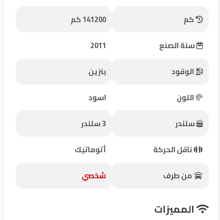
شركات
كم
141200 كم
مميزة
سنة الصنع
2011
إتصل
بنا
الوقود
بنزين
المنتدى
اللون
اسود
كيو
سلندر
3 سلندر
مزاد
ناقل الحركة
أتوماتيك
كيو
نمبر
من طرف
شخصي
كيو
المميزات
كارز