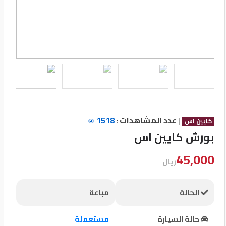
تسجيل
الدخول
English
مستثمري
السيارات
|
عدد المشاهدات :
1518
كايين اس
بورش كايين اس
المعارض
45,000
ريال
الماركات
الحالة
مباعة
مطلوب
حالة السيارة
مستعملة