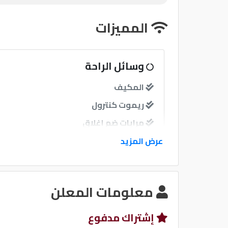
المميزات
وسائل الراحة
المكيف
ريموت كنترول
مرايات ضم إغلاق
فرش جلد
عرض المزيد
نوافذ
معلومات المعلن
نوافذ كهربائية امامية
نوافذ كهربائية خلفية
إشتراك مدفوع