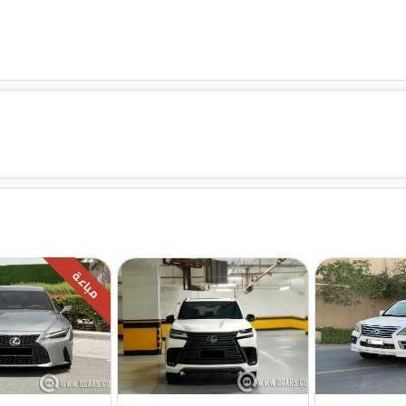
قفل مركزى للابواب
مباعة