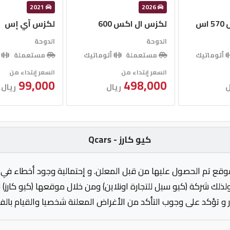
2021
2026
س
لكزس ال اكس 600
لكزس آي إس
الدوحة
الدوحة
أتوماتيك
مستعملة
أتوماتيك
مستعملة
أ
السعر إبتداء من
السعر إبتداء من
99,000
498,000
ل
ريال
ريال
كيو كارز - Qcars
وقع تم الحصول عليها من قبل المعلن. و إحتمالية وجود أخطاء في 
ولذلك شركة (كيو سيل للتجارة اونلاين) ومن خلال موقعها (كيو كارز)
 و تؤكد على وجوب التأكد من الأغراض المعلنة شخصيا والقيام بال