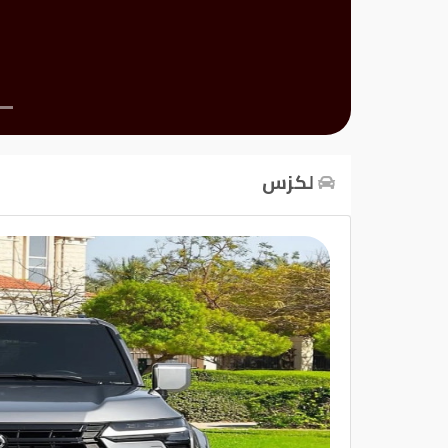
تسجيل
الدخول
English
لكزس
مستثمري
السيارات
المعارض
الماركات
مطلوب