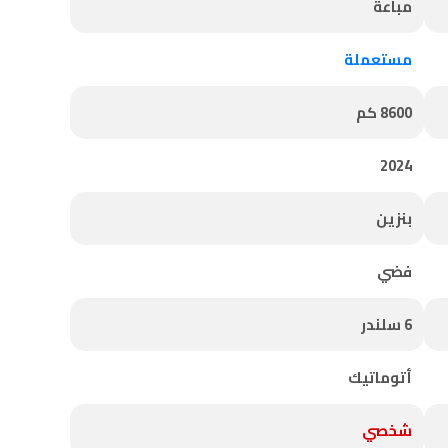
مباعة
مستعملة
8600 كم
2024
بنزين
فضي
6 سلندر
أتوماتيك
شخصي