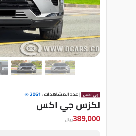
شركات
مميزة
إتصل
بنا
المنتدى
كيو
مزاد
|
عدد المشاهدات :
2061
جي اكس
كيو
لكزس جي اكس
نمبر
389,000
ريال
كيو
كارز