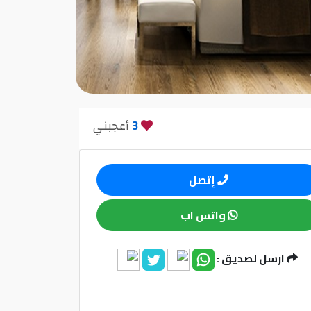
3
أعجبني
إتصل
واتس اب
ارسل لصديق :