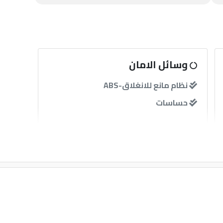
وسائل الامان
نظام مانع للانغلاق-ABS
حساسات
آخرى
مثبت سرعة
قفل مركزى للابواب