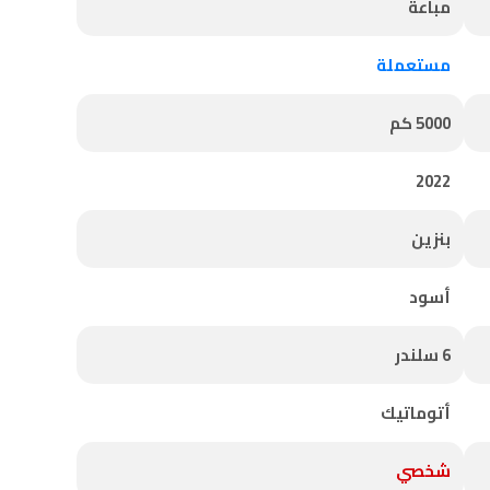
مباعة
مستعملة
5000 كم
2022
بنزين
أسود
6 سلندر
أتوماتيك
شخصي