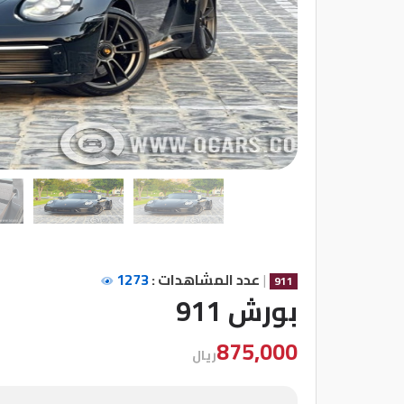
شركات
مميزة
إتصل
بنا
المنتدى
كيو
مزاد
|
عدد المشاهدات :
1273
911
كيو
بورش 911
نمبر
875,000
ريال
كيو
كارز