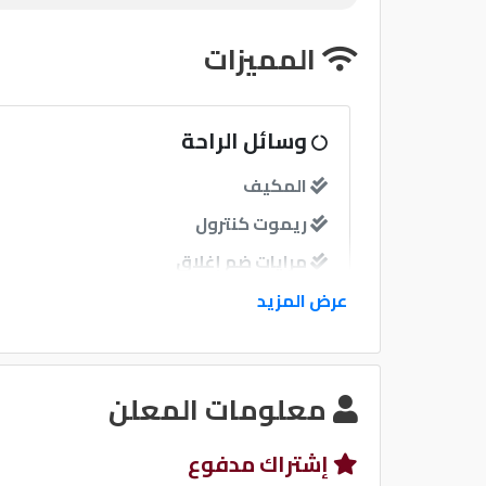
المميزات
وسائل الراحة
المكيف
ريموت كنترول
مرايات ضم إغلاق
عرض المزيد
نوافذ
نوافذ كهربائية امامية
معلومات المعلن
نظام الصوت
إشتراك مدفوع