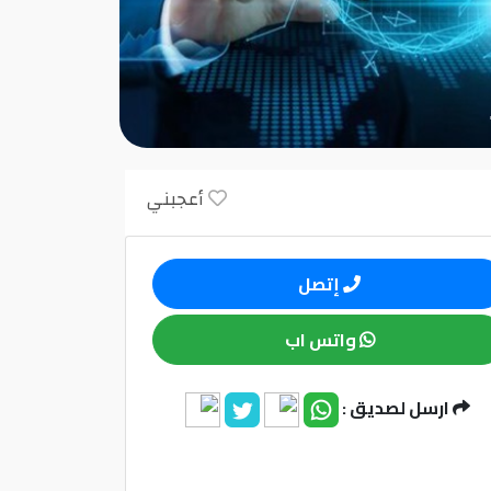
أعجبني
إتصل
واتس اب
ارسل لصديق :