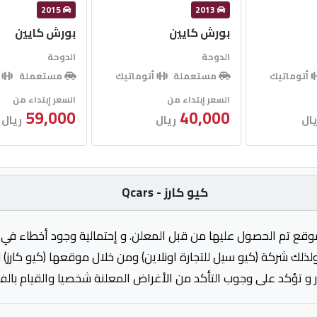
2015
2013
بورش كايين
بورش كايين
الدوحة
الدوحة
أتوماتيك
مستعملة
أتوماتيك
مستعملة
أ
السعر إبتداء من
السعر إبتداء من
59,000
40,000
يال
ريال
ريال
كيو كارز - Qcars
وقع تم الحصول عليها من قبل المعلن. و إحتمالية وجود أخطاء في 
ولذلك شركة (كيو سيل للتجارة اونلاين) ومن خلال موقعها (كيو كارز)
 و تؤكد على وجوب التأكد من الأغراض المعلنة شخصيا والقيام بال