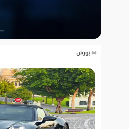
تسجيل
الدخول
English
بورش
مستثمري
السيارات
المعارض
الماركات
مطلوب