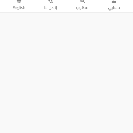
حسابي
مطلوب
إتصل بنا
English
أعجبني
مرسيدس