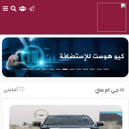
الرئيسية
بيع
سيارتك
أحدث
السيارات
أعجبني
جي ام سي
سيارات
جديدة
سيارات
مستعملة