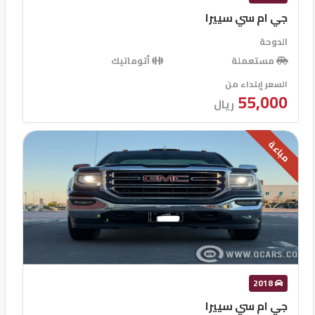
جي ام سي سييرا
الدوحة
مستعملة
أتوماتيك
السعر إبتداء من
55,000
ريال
مباعة
2018
جي ام سي سييرا