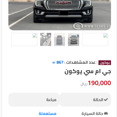
تسجيل
الدخول
English
مستثمري
السيارات
|
عدد المشاهدات :
867
يوكون
جي ام سي يوكون
المعارض
190,000
ريال
الماركات
الحالة
مباعة
مطلوب
حالة السيارة
مستعملة