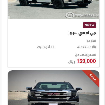
إنذار
GPS
مثبت سرعة
2023
قفل مركزى للابواب
جي ام سي سييرا
الدوحة
مستعملة
أتوماتيك
السعر إبتداء من
159,000
ريال
مباعة