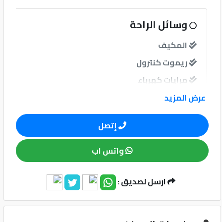
كيو
وسائل الراحة
ماركت
المكيف
ريموت كنترول
الدليل
القطري
مرايات كهرباء
مرايات ضم إغلاق
عرض المزيد
إتصل
نوافذ
واتس اب
نوافذ كهربائية امامية
نوافذ كهربائية خلفية
ارسل لصديق :
Qatar
Cars
2020
نظام الصوت
©