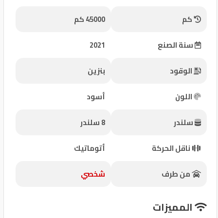
شركات
كم
45000 كم
مميزة
سنة الصنع
2021
إتصل
بنا
الوقود
بنزين
المنتدى
اللون
أسود
كيو
سلندر
8 سلندر
مزاد
ناقل الحركة
أتوماتيك
كيو
نمبر
من طرف
شخصي
كيو
المميزات
كارز