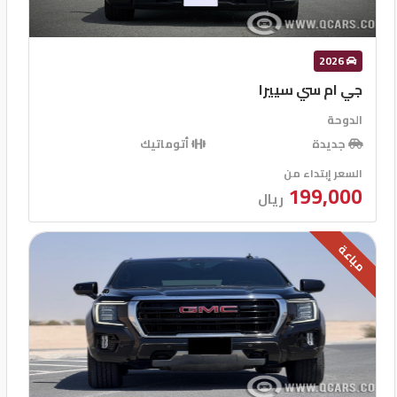
2026
جي ام سي سييرا
الدوحة
جديدة
أتوماتيك
السعر إبتداء من
199,000
ريال
مباعة