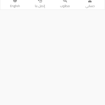
حسابي
مطلوب
إتصل بنا
English
أعجبني
تويوتا