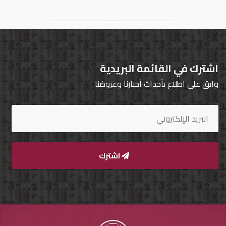
تسجيل
الدخول
English
اشترك في القائمة البريدية
وابق على اطلاع بأحداث أخبارنا وعروضنا
مستثمري
السيارات
المعارض
اشترك
الماركات
مطلوب