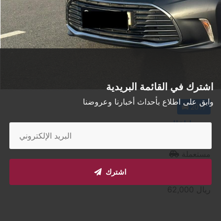
اشترك في القائمة البريدية
وابق على اطلاع بأحداث أخبارنا وعروضنا
2017
تويوتا افالون
الدوحة
مستعملة
أتوماتيك
اشترك
السعر إبتداء من
ريال
62,000