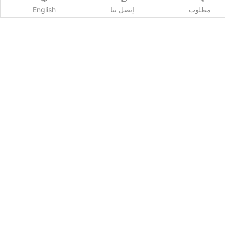
مطلوب
إتصل بنا
English
اشترك
Qhost Company 2020 ©