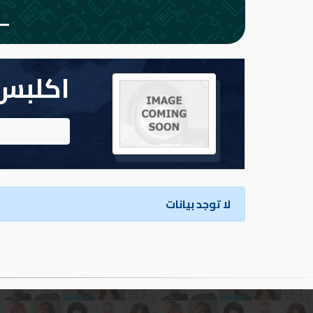
تسجيل
الدخول
اكلبس
English
مستثمري
السيارات
لا توجد بيانات
المعارض
الماركات
مطلوب