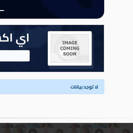
تسجيل
الدخول
اي اك
English
مستثمري
السيارات
لا توجد بيانات
المعارض
الماركات
مطلوب