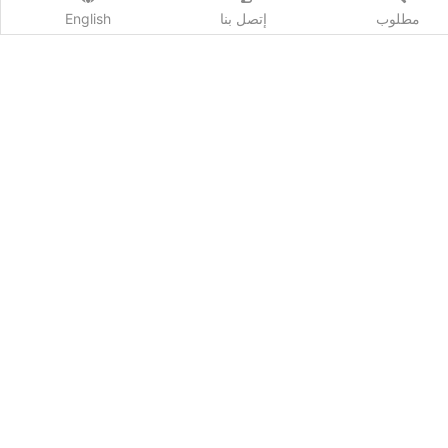
مطلوب
إتصل بنا
English
اشترك
Qhost Company 2020 ©