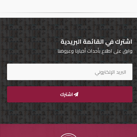
تسجيل
الدخول
English
اشترك في القائمة البريدية
وابق على اطلاع بأحداث أخبارنا وعروضنا
مستثمري
السيارات
المعارض
اشترك
الماركات
مطلوب