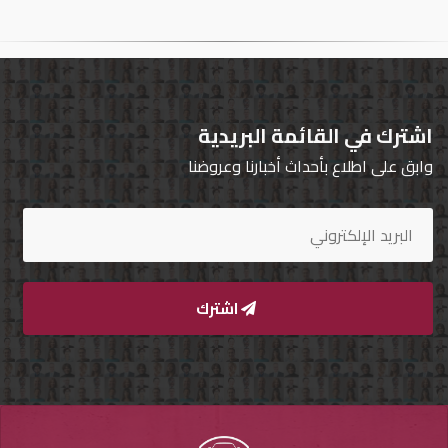
تسجيل
الدخول
English
اشترك في القائمة البريدية
وابق على اطلاع بأحداث أخبارنا وعروضنا
مستثمري
السيارات
المعارض
اشترك
الماركات
مطلوب