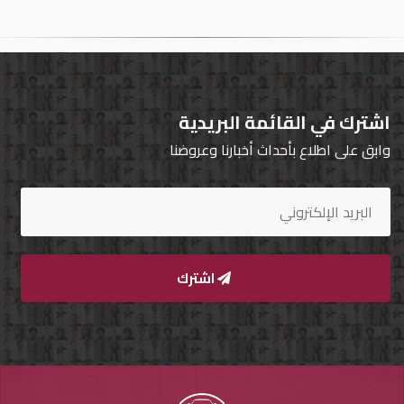
تسجيل
الدخول
English
اشترك في القائمة البريدية
وابق على اطلاع بأحداث أخبارنا وعروضنا
مستثمري
السيارات
المعارض
اشترك
الماركات
مطلوب