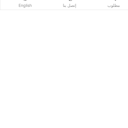
مطلوب
إتصل بنا
English
اشترك
Qhost Company 2020 ©