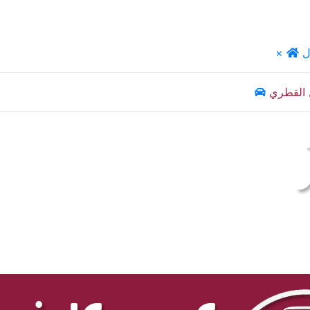
ل
×
 القطري