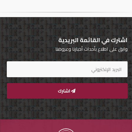
تسجيل
الدخول
English
اشترك في القائمة البريدية
وابق على اطلاع بأحداث أخبارنا وعروضنا
مستثمري
السيارات
المعارض
اشترك
الماركات
مطلوب