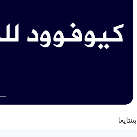
بينتايغا