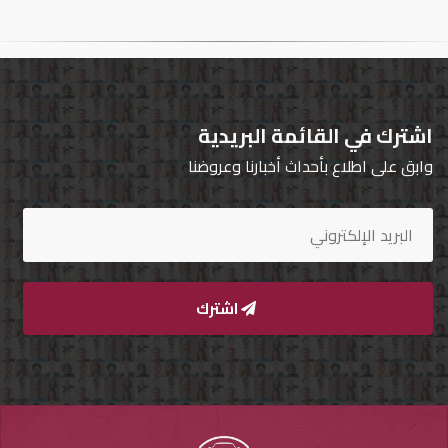
تسجيل
الدخول
English
اشترك في القائمة البريدية
وابق على اطلاع بأحداث أخبارنا وعروضنا
مستثمري
السيارات
المعارض
اشترك
الماركات
مطلوب