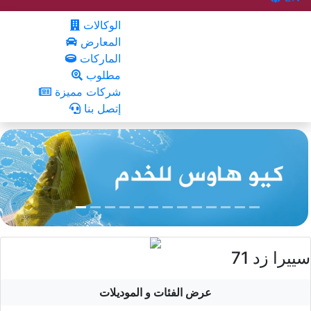
الوكالات
المعارض
الماركات
مطلوب
شركات مميزة
إتصل بنا
سييرا زد 71
عرض الفئات و الموديلات