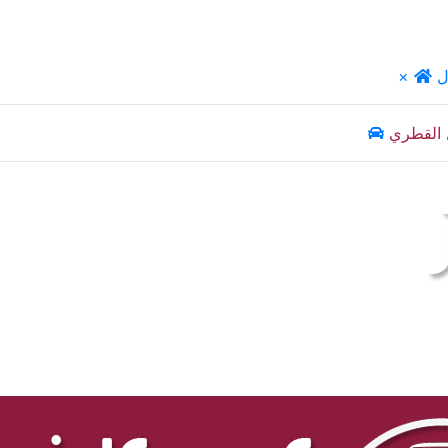
ل
×
 القطري