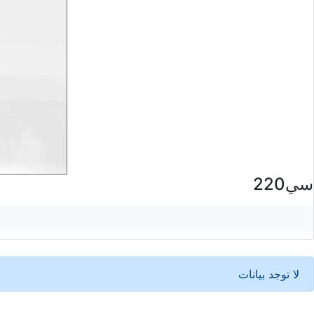
سي220
لا توجد بيانات