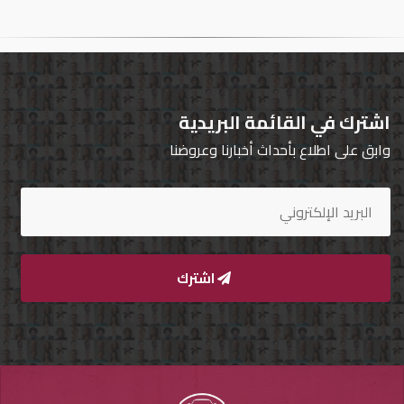
تسجيل
الدخول
English
اشترك في القائمة البريدية
وابق على اطلاع بأحداث أخبارنا وعروضنا
مستثمري
السيارات
المعارض
اشترك
الماركات
مطلوب