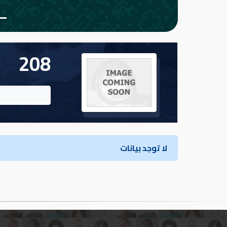
تسجيل
الدخول
208
English
مستثمري
السيارات
لا توجد بيانات
المعارض
الماركات
مطلوب