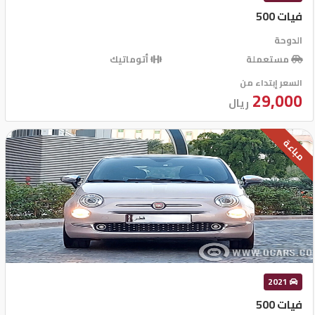
فيات 500
تسجيل
الدوحة
الدخول
مستعملة
أتوماتيك
English
السعر إبتداء من
29,000
ريال
مستثمري
السيارات
مباعة
المعارض
الماركات
2021
مطلوب
فيات 500