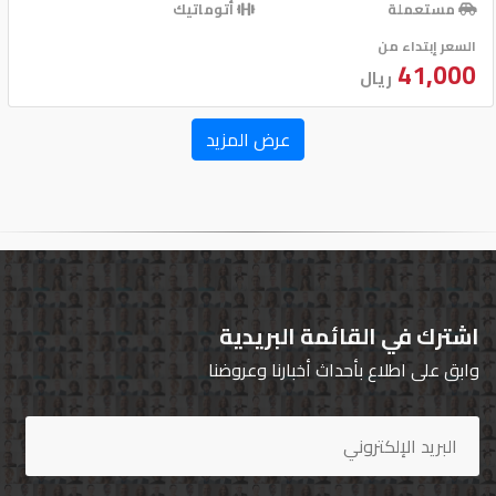
مستعملة
أتوماتيك
السعر إبتداء من
كيو
41,000
ماركت
ريال
عرض المزيد
الدليل
القطري
Qatar
اشترك في القائمة البريدية
Cars
2020
وابق على اطلاع بأحداث أخبارنا وعروضنا
©