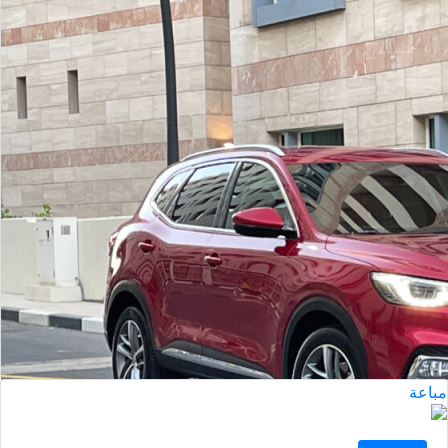
2022
ام جي اتش اس
الدوحة
مستعملة
أتوماتيك
السعر إبتداء من
ريال
38,000
مباعة