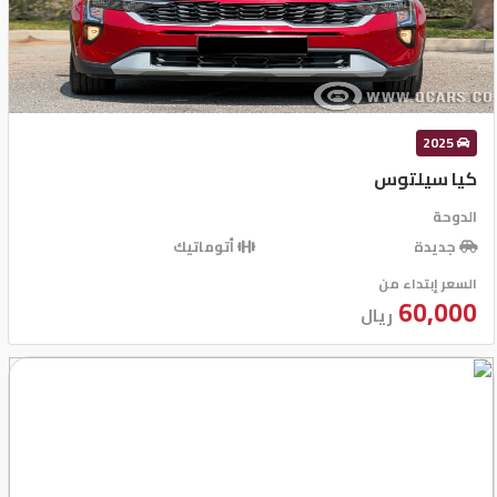
تسجيل
الدخول
English
2025
كيا سيلتوس
مستثمري
الدوحة
السيارات
جديدة
أتوماتيك
السعر إبتداء من
60,000
ريال
المعارض
الماركات
مطلوب