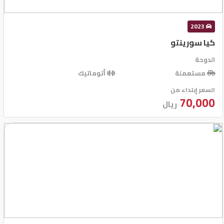
كيو
2023
ماركت
كيا سورينتو
الدوحة
الدليل
مستعملة
أتوماتيك
القطري
السعر إبتداء من
70,000
ريال
Qatar
Cars
2020
©