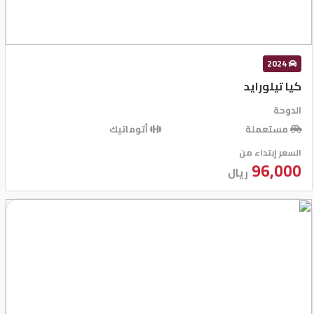
شركات
مميزة
2024
إتصل
كيا تيلورايد
بنا
الدوحة
المنتدى
مستعملة
أتوماتيك
السعر إبتداء من
96,000
كيو
ريال
مزاد
كيو
نمبر
كيو
كارز