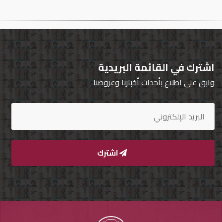
تسجيل
الدخول
English
اشترك في القائمة البريدية
وابق على اطلاع بأحداث أخبارنا وعروضنا
مستثمري
السيارات
المعارض
اشترك
الماركات
مطلوب