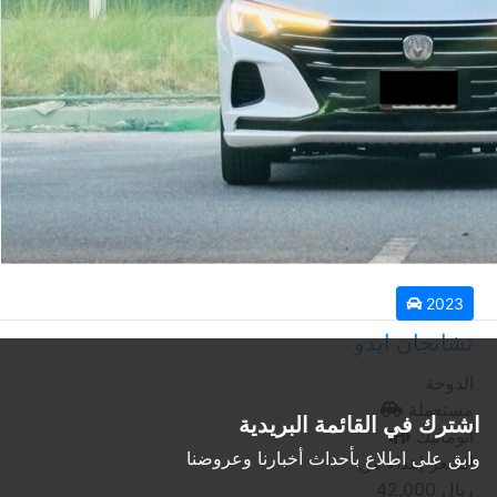
عرض المزيد
2023
تشانجان ايدو
الدوحة
مستعملة
اشترك في القائمة البريدية
أتوماتيك
وابق على اطلاع بأحداث أخبارنا وعروضنا
السعر إبتداء من
ريال
42,000