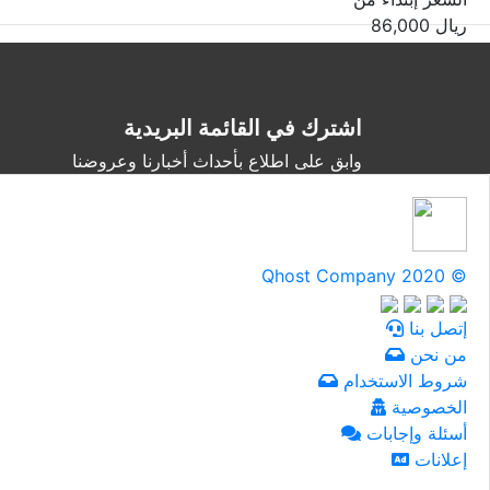
ريال
86,000
اشترك في القائمة البريدية
وابق على اطلاع بأحداث أخبارنا وعروضنا
Qhost Company 2020 ©
إتصل بنا
من نحن
شروط الاستخدام
الخصوصية
أسئلة وإجابات
إعلانات