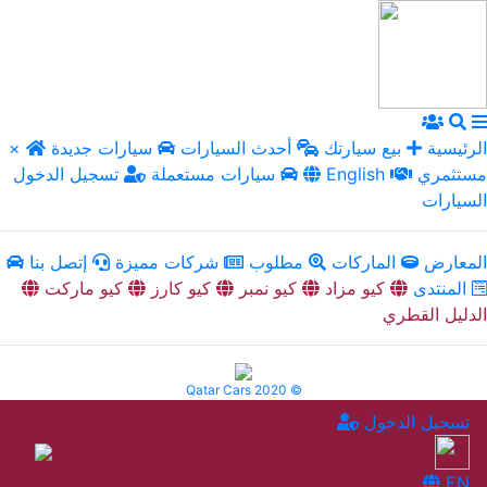
الرئيسية
بيع سيارتك
أحدث السيارات
سيارات جديدة
×
مستثمري
English
سيارات مستعملة
تسجيل الدخول
السيارات
المعارض
الماركات
مطلوب
شركات مميزة
إتصل بنا
المنتدى
كيو مزاد
كيو نمبر
كيو كارز
كيو ماركت
الدليل القطري
Qatar Cars 2020 ©
تسجيل الدخول
EN